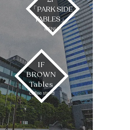
「PARK SIDE
TABLES」
MENU
1F
BROWN
Tables
coffee stand