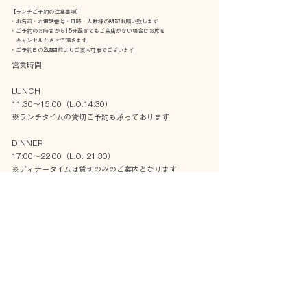
【ランチご予約の注意事項】
・お名前・お電話番号・日時・人数様の明記お願い致します
・ご予約のお時間から15分過ぎてもご来店がない場合はお席を
キャンセルとさせて頂きます
・ご予約日の2週間前よりご案内可能でございます
営業時間
LUNCH
11:30〜15:00（L.O.14:30）
※ランチタイムの貸切ご予約も承っております
DINNER
17:00～22:00（L.O. 21:30）
※ディナータイムは貸切のみのご案内となります
定休日
土日祝日
​※貸切・ウェディングのご予約は承っております