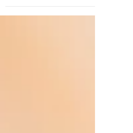
「PARK SIDE TABLES」がコーヒーポット
サービスを始めました！ 会議や打ち合わ
せ、様々なシーンでご利用くださいませ。
詳細 ・1本2000円(約8杯) ・ペーパーカッ
プ、ミルク、砂糖付き ・要予約(前日まで)
お気軽にお問い合わせください。 ...