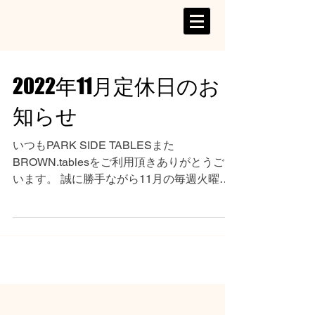
2022年11月定休日のお
知らせ
いつもPARK SIDE TABLESまた
BROWN.tablesをご利用頂きありがとうござ
います。 誠に勝手ながら11月の毎週火曜日
を休業致します。 11月1日・8日・15日・22
日・29日（火曜） また土日祝日は引き続き
貸切のお客様のみのご案内となります。...